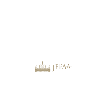
2024.01.29
【参加報告】 日本マルタ友好協会 2024年新
年会
Art
,
others
more
2022.09.05
「仮面画家アンソールの素顔」’22/8/27 森
耕治会長講演会報告