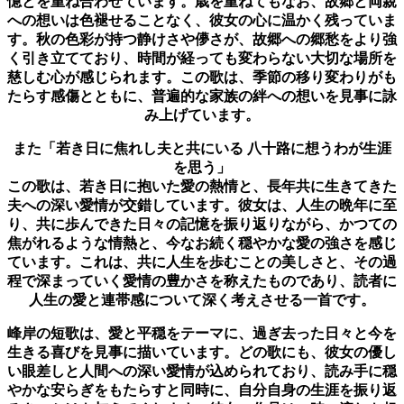
憶とを重ね合わせています。歳を重ねてもなお、故郷と両親
への想いは色褪せることなく、彼女の心に温かく残っていま
す。秋の色彩が持つ静けさや儚さが、故郷への郷愁をより強
く引き立てており、時間が経っても変わらない大切な場所を
慈しむ心が感じられます。この歌は、季節の移り変わりがも
たらす感傷とともに、普遍的な家族の絆への想いを見事に詠
み上げています。
また「若き日に焦れし夫と共にいる 八十路に想うわが生涯
を思う」
この歌は、若き日に抱いた愛の熱情と、長年共に生きてきた
夫への深い愛情が交錯しています。彼女は、人生の晩年に至
り、共に歩んできた日々の記憶を振り返りながら、かつての
焦がれるような情熱と、今なお続く穏やかな愛の強さを感じ
ています。これは、共に人生を歩むことの美しさと、その過
程で深まっていく愛情の豊かさを称えたものであり、読者に
人生の愛と連帯感について深く考えさせる一首です。
峰岸の短歌は、愛と平穏をテーマに、過ぎ去った日々と今を
生きる喜びを見事に描いています。どの歌にも、彼女の優し
い眼差しと人間への深い愛情が込められており、読み手に穏
やかな安らぎをもたらすと同時に、自分自身の生涯を振り返