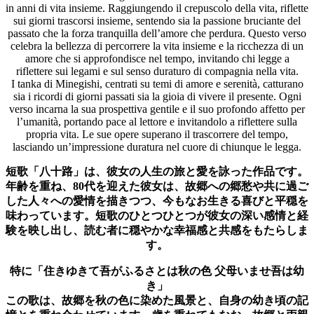
in anni di vita insieme. Raggiungendo il crepuscolo della vita, riflette
sui giorni trascorsi insieme, sentendo sia la passione bruciante del
passato che la forza tranquilla dell’amore che perdura. Questo verso
celebra la bellezza di percorrere la vita insieme e la ricchezza di un
amore che si approfondisce nel tempo, invitando chi legge a
riflettere sui legami e sul senso duraturo di compagnia nella vita.
I tanka di Minegishi, centrati su temi di amore e serenità, catturano
sia i ricordi di giorni passati sia la gioia di vivere il presente. Ogni
verso incarna la sua prospettiva gentile e il suo profondo affetto per
l’umanità, portando pace al lettore e invitandolo a riflettere sulla
propria vita. Le sue opere superano il trascorrere del tempo,
lasciando un’impressione duratura nel cuore di chiunque le legga.
短歌「八十路」は、彼女の人生の旅と愛を詠った作品です。
年齢を重ね、80代を迎えた彼女は、故郷への郷愁や共に過ご
した人々への愛情を描きつつ、今もなお生きる喜びと平穏を
味わっています。短歌のひとつひとつが彼女の深い感情と経
験を映し出し、読む者に穏やかな幸福感と共感をもたらしま
す。
特に「住きゆきて吾がふるさとは秋の色 父母いませ吾は幼
き」
この歌は、故郷を秋の色に染めた風景と、自身の幼き頃の記