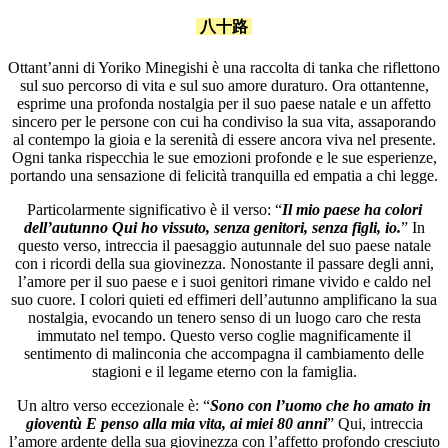
八十路
Ottant’anni di Yoriko Minegishi è una raccolta di tanka che riflettono
sul suo percorso di vita e sul suo amore duraturo. Ora ottantenne,
esprime una profonda nostalgia per il suo paese natale e un affetto
sincero per le persone con cui ha condiviso la sua vita, assaporando
al contempo la gioia e la serenità di essere ancora viva nel presente.
Ogni tanka rispecchia le sue emozioni profonde e le sue esperienze,
portando una sensazione di felicità tranquilla ed empatia a chi legge.
Particolarmente significativo è il verso: “
Il mio paese ha colori
dell’autunno Qui ho vissuto, senza genitori, senza figli, io.
” In
questo verso, intreccia il paesaggio autunnale del suo paese natale
con i ricordi della sua giovinezza. Nonostante il passare degli anni,
l’amore per il suo paese e i suoi genitori rimane vivido e caldo nel
suo cuore. I colori quieti ed effimeri dell’autunno amplificano la sua
nostalgia, evocando un tenero senso di un luogo caro che resta
immutato nel tempo. Questo verso coglie magnificamente il
sentimento di malinconia che accompagna il cambiamento delle
stagioni e il legame eterno con la famiglia.
Un altro verso eccezionale è: “
Sono con l’uomo che ho amato in
gioventù E penso alla mia vita, ai miei 80 anni
” Qui, intreccia
l’amore ardente della sua giovinezza con l’affetto profondo cresciuto