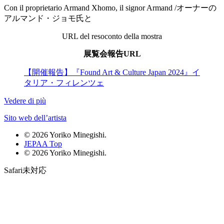
Con il proprietario Armand Xhomo, il signor Armand /オーナーの
アルマンド・ジョモ氏と
URL del resoconto della mostra
展覧会報告URL
【開催報告】『Found Art & Culture Japan 2024』イ
タリア・フィレンツェ
Vedere di più
Sito web dell’artista
© 2026 Yoriko Minegishi.
JEPAA Top
© 2026 Yoriko Minegishi.
Safari未対応