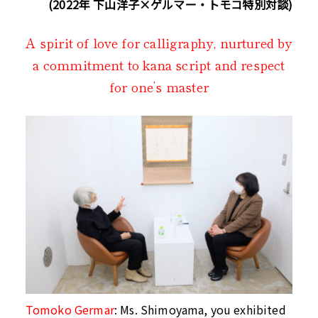
(
2022年 下山洋子×ゲルマー・トモコ特別対談)
A spirit of love for calligraphy, nurtured by
a commitment to kana script and respect
for one’s master
Tomoko Germar
:
Ms. Shimoyama, you exhibited