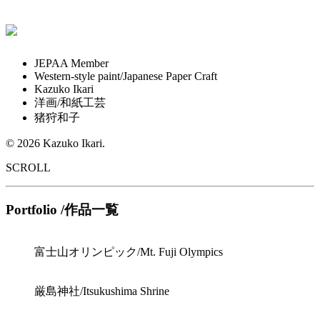
JEPAA Member
Western-style paint/Japanese Paper Craft
Kazuko Ikari
洋画/和紙工芸
猪狩和子
© 2026 Kazuko Ikari.
SCROLL
Portfolio /作品一覧
富士山オリンピック/Mt. Fuji Olympics
厳島神社/Itsukushima Shrine